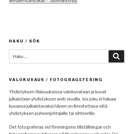
Medlemsansökan – Jäsenanomus
HAKU / SÖK
Etsi:
Haku
VALOKUVAUS / FOTOGRAGEFERING
Yhdistyksen tilaisuuksissa valokuvataan ja kuvat
julkaistaan yhdistyksen web sivuilla. Jos joku ei haluaa
kuvansa julkaistavaksi hänen on ilmoitettava siitä
yhdistyksen puheenjohtajalle tai sihteerille.
Det fotograferas vid föreningens tillställningar och