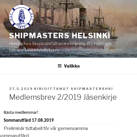
Siirry
sisältöön
SHIPMASTERS HELSINKI
Helsingfors Skeppsbefälhavareförening rf – Helsingin
Laivanpäällikköyhdistys ry
Valikko
JULKAISTU
27.5.2019
KIRJOITTANUT
SHIPMASTERSHKI
Medlemsbrev 2/2019 Jäsenkirje
Bästa medlemmar!
Sommarutfärd 17.08.2019
Preliminär tidtabell för vår gemensamma
sommarutfärd.