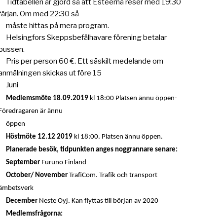
Tidtabellen är gjord så att Esteernä reser med 19:30
färjan. Om med 22:30 så
måste hittas på mera program.
Helsingfors Skeppsbefälhavare förening betalar
bussen.
Pris per person 60 €. Ett säskilt medelande om
anmälningen skickas ut före 15
Juni
Medlemsmöte 18
.
09.2019
kl 18:00 Platsen ännu öppen-
Föredragaren är ännu
öppen
Höstmöte 12.12 2019
kl 18:00. Platsen ännu öppen.
Planerade besök, tidpunkten anges noggrannare senare:
September
Furuno Finland
October/ November
TrafiCom. Trafik och transport
ämbetsverk
December
Neste Oyj. Kan flyttas till början av 2020
Medlemsfrågorna: