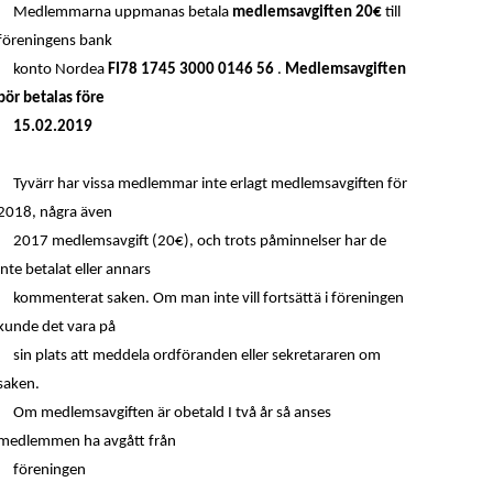
Medlemmarna uppmanas betala
medlemsavgiften 20€
till
föreningens bank
konto Nordea
FI78 1745 3000 0146 56
.
Medlemsavgiften
bör betalas före
15.02.2019
Tyvärr har vissa medlemmar inte erlagt medlemsavgiften för
2018, några även
2017 medlemsavgift (20€), och trots påminnelser har de
inte betalat eller annars
kommenterat saken. Om man inte vill fortsättä i föreningen
kunde det vara på
sin plats att meddela ordföranden eller sekretararen om
saken.
Om medlemsavgiften är obetald I två år så anses
medlemmen ha avgått från
föreningen