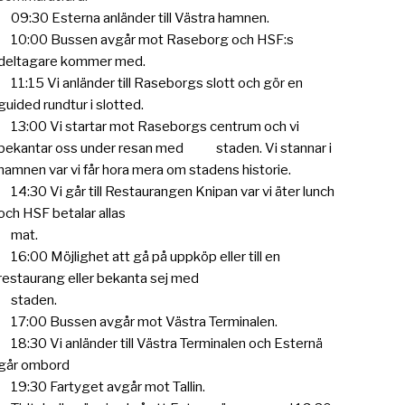
09:30 Esterna anländer till Västra hamnen.
10:00 Bussen avgår mot Raseborg och HSF:s
deltagare kommer med.
11:15 Vi anländer till Raseborgs slott och gör en
guided rundtur i slotted.
13:00 Vi startar mot Raseborgs centrum och vi
bekantar oss under resan med
staden. Vi stannar i
hamnen var vi får hora mera om stadens historie.
14:30 Vi går till Restaurangen Knipan var vi äter lunch
och HSF betalar allas
mat.
16:00 Möjlighet att gå på uppköp eller till en
restaurang eller bekanta sej med
staden.
17:00 Bussen avgår mot Västra Terminalen.
18:30 Vi anländer till Västra Terminalen och Esternä
går ombord
19:30 Fartyget avgår mot Tallin.