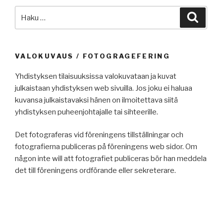
Etsi:
Haku
VALOKUVAUS / FOTOGRAGEFERING
Yhdistyksen tilaisuuksissa valokuvataan ja kuvat
julkaistaan yhdistyksen web sivuilla. Jos joku ei haluaa
kuvansa julkaistavaksi hänen on ilmoitettava siitä
yhdistyksen puheenjohtajalle tai sihteerille.
Det fotograferas vid föreningens tillställningar och
fotografierna publiceras på föreningens web sidor. Om
någon inte will att fotografiet publiceras bör han meddela
det till föreningens ordförande eller sekreterare.