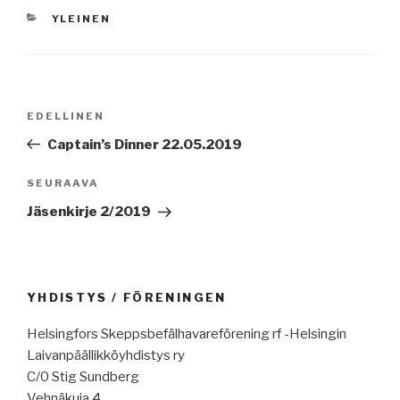
KATEGORIAT
YLEINEN
Artikkelien
Edellinen
EDELLINEN
selaus
artikkeli
Captain’s Dinner 22.05.2019
Seuraava
SEURAAVA
artikkeli
Jäsenkirje 2/2019
YHDISTYS / FÖRENINGEN
Helsingfors Skeppsbefälhavareförening rf -Helsingin
Laivanpäällikköyhdistys ry
C/0 Stig Sundberg
Vehnäkuja 4