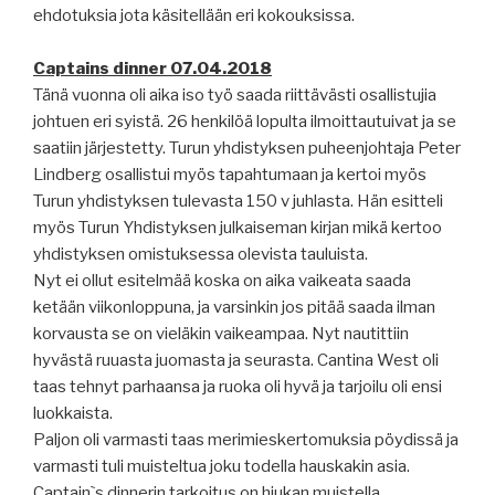
ehdotuksia jota käsitellään eri kokouksissa.
Captains dinner 07.04.2018
Tänä vuonna oli aika iso työ saada riittävästi osallistujia
johtuen eri syistä. 26 henkilöä lopulta ilmoittautuivat ja se
saatiin järjestetty. Turun yhdistyksen puheenjohtaja Peter
Lindberg osallistui myös tapahtumaan ja kertoi myös
Turun yhdistyksen tulevasta 150 v juhlasta. Hän esitteli
myös Turun Yhdistyksen julkaiseman kirjan mikä kertoo
yhdistyksen omistuksessa olevista tauluista.
Nyt ei ollut esitelmää koska on aika vaikeata saada
ketään viikonloppuna, ja varsinkin jos pitää saada ilman
korvausta se on vieläkin vaikeampaa. Nyt nautittiin
hyvästä ruuasta juomasta ja seurasta. Cantina West oli
taas tehnyt parhaansa ja ruoka oli hyvä ja tarjoilu oli ensi
luokkaista.
Paljon oli varmasti taas merimieskertomuksia pöydissä ja
varmasti tuli muisteltua joku todella hauskakin asia.
Captain`s dinnerin tarkoitus on hiukan muistella