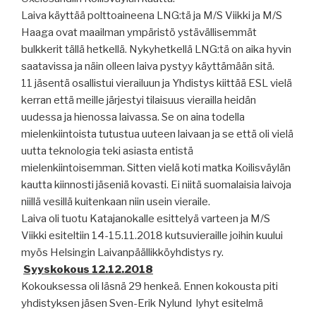
Laiva käyttää polttoaineena LNG:tä ja M/S Viikki ja M/S
Haaga ovat maailman ympäristö ystävällisemmät
bulkkerit tällä hetkellä. Nykyhetkellä LNG:tä on aika hyvin
saatavissa ja näin olleen laiva pystyy käyttämään sitä.
11 jäsentä osallistui vierailuun ja Yhdistys kiittää ESL vielä
kerran että meille järjestyi tilaisuus vierailla heidän
uudessa ja hienossa laivassa. Se on aina todella
mielenkiintoista tutustua uuteen laivaan ja se että oli vielä
uutta teknologia teki asiasta entistä
mielenkiintoisemman. Sitten vielä koti matka Koilisväylän
kautta kiinnosti jäseniä kovasti. Ei niitä suomalaisia laivoja
niillä vesillä kuitenkaan niin usein vieraile.
Laiva oli tuotu Katajanokalle esittelyä varteen ja M/S
Viikki esiteltiin 14-15.11.2018 kutsuvieraille joihin kuului
myös Helsingin Laivanpäällikköyhdistys ry.
Syyskokous 12.12.2018
Kokouksessa oli läsnä 29 henkeä. Ennen kokousta piti
yhdistyksen jäsen Sven-Erik Nylund
lyhyt esitelmä