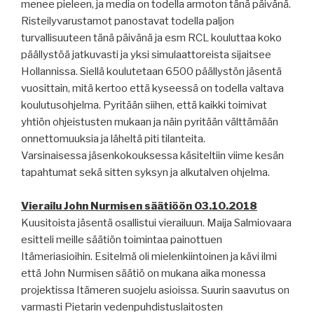
menee pieleen, ja media on todella armoton tänä päivänä.
Risteilyvarustamot panostavat todella paljon
turvallisuuteen tänä päivänä ja esm RCL kouluttaa koko
päällystöä jatkuvasti ja yksi simulaattoreista sijaitsee
Hollannissa. Siellä koulutetaan 6500 päällystön jäsentä
vuosittain, mitä kertoo että kyseessä on todella valtava
koulutusohjelma. Pyritään siihen, että kaikki toimivat
yhtiön ohjeistusten mukaan ja näin pyritään välttämään
onnettomuuksia ja läheltä piti tilanteita.
Varsinaisessa jäsenkokouksessa käsiteltiin viime kesän
tapahtumat sekä sitten syksyn ja alkutalven ohjelma.
Vierailu John Nurmisen säätiöön 03.10.2018
Kuusitoista jäsentä osallistui vierailuun. Maija Salmiovaara
esitteli meille säätiön toimintaa painottuen
Itämeriasioihin. Esitelmä oli mielenkiintoinen ja kävi ilmi
että John Nurmisen säätiö on mukana aika monessa
projektissa Itämeren suojelu asioissa. Suurin saavutus on
varmasti Pietarin vedenpuhdistuslaitosten