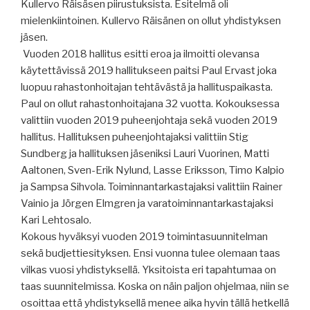
Kullervo Räisäsen piirustuksista. Esitelmä oli
mielenkiintoinen. Kullervo Räisänen on ollut yhdistyksen
jäsen.
Vuoden 2018 hallitus esitti eroa ja ilmoitti olevansa
käytettävissä 2019 hallitukseen paitsi Paul Ervast joka
luopuu rahastonhoitajan tehtävästä ja hallituspaikasta.
Paul on ollut rahastonhoitajana 32 vuotta. Kokouksessa
valittiin vuoden 2019 puheenjohtaja sekä vuoden 2019
hallitus. Hallituksen puheenjohtajaksi valittiin Stig
Sundberg ja hallituksen jäseniksi Lauri Vuorinen, Matti
Aaltonen, Sven-Erik Nylund, Lasse Eriksson, Timo Kalpio
ja Sampsa Sihvola. Toiminnantarkastajaksi valittiin Rainer
Vainio ja Jörgen Elmgren ja varatoiminnantarkastajaksi
Kari Lehtosalo.
Kokous hyväksyi vuoden 2019 toimintasuunnitelman
sekä budjettiesityksen. Ensi vuonna tulee olemaan taas
vilkas vuosi yhdistyksellä. Yksitoista eri tapahtumaa on
taas suunnitelmissa. Koska on näin paljon ohjelmaa, niin se
osoittaa että yhdistyksellä menee aika hyvin tällä hetkellä