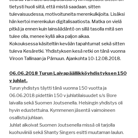
tietysti huoli siitä, että mistä saadaan, sitten
tulevaisuudessa, motivoituneita merenkulkijoita. Lisäksi
hän kertoi merenkulun digitalisaatiosta. Matka on vielä
pitkä ja ennen kuin lainsäädäntö on sillä tasolla mitä sen
tulee olla, menee kyllä aika paljon aikaa.
Kokouksessa käsiteltiin kevään tapahtumat sekä sitten
tuleva Kesäretki. Yhdistyksen kesä retki on tänä vuonna
Viroon Tallinaan ja Pärnuun. Ajankohta 10-12.08.2018.
06.06.2018 Turun Laivapäällikköyhdistyksen 150
v juhlat.
Turun yhdistys täytti tänä vuonna 150 vuotta ja
06.06.2018 pidettiin 150 v juhlatilaisuudet s/s Bore
laivalla sekä Suomen Joutsenella. Helsingin yhdistys oli
hyvin edustettuina. Kymmenen jäsentä vaimoineen
osallistui juhlaan.
Juhlat alkoivat Suomen Joutsenella missä oli tarjolla
kuohuviiniä sekä Shanty Singers esitti muutaman laulun.