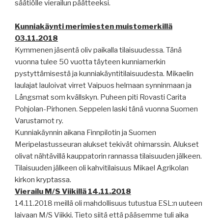
säätiölle vierailun päätteeksi.
Kunniakäynti merimiesten muistomerkillä
03.11.2018
Kymmenen jäsentä oliv paikalla tilaisuudessa. Tänä
vuonna tulee 50 vuotta täyteen kunniamerkin
pystyttämisestä ja kunniakäyntitilaisuudesta. Mikaelin
laulajat lauloivat virret Vaipuos helmaan synninmaan ja
Långsmat som kvällskyn. Puheen piti Rovasti Carita
Pohjolan-Pirhonen. Seppelen laski tänä vuonna Suomen
Varustamot ry.
Kunniakäynnin aikana Finnpilotin ja Suomen
Meripelastusseuran alukset tekivät ohimarssin. Alukset
olivat nähtävillä kauppatorin rannassa tilaisuuden jälkeen.
Tilaisuuden jälkeen oli kahvitilaisuus Mikael Agrikolan
kirkon kryptassa.
Vierailu M/S Viikillä 14.11.2018
14.11.2018 meillä oli mahdollisuus tutustua ESL:n uuteen
laivaan M/S Viikki. Tieto siitä että pääsemme tuli aika