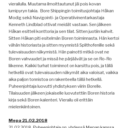
vierailulla. Muutama ilmoittautunut jäi pois kovan
lumipyryn takia.
Bore Shippingin toimitusjohtaja Håkan
Modig sekä Navigointi- ja Operatiivinentarkastaja
Kenneth Lindblad ottivat meidät vastaan. Sen jälkeen
Håkan esitteli konttoria ja sen tilat. Sitten juotiin kahvit.
Sitten Håkan piti esitelmän Boren toiminnasta. Hän kertoi
vähän historiasta ja sitten myynnistä Splithofenille sekä
tulevaisuuden näkymistä. Hän painotti mitkä ovat ne
Boren vahvuudet ja missä he pärjäävät ja se on Ro-Ro
liikenne. Kaikki turhat toiminnot on karsittu pois, ja tällä
hetkellä ovat tulevaisuuden näkymät aika valoisat, vaikka
aika paljon tonnistoa on rakenteella tällä hetkellä.
Puheenjohtaja luovutti yhdistyksen viirin Borelle.
Tilaisuuden jälkeen jokaiselle luovutettiin Boren historia
kirja sekä Boren kalenteri. Vierailu oli erittäin
mielenkiintoinen.
Mepa 21.02.2018
21.02.2018. Puheenjohtaja on, yhdessä Mepan kanssa,