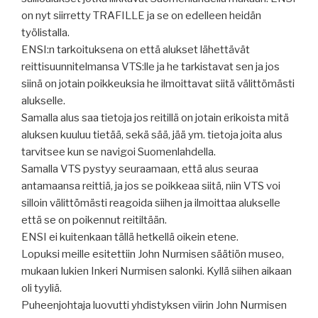
on nyt siirretty TRAFILLE ja se on edelleen heidän
työlistalla.
ENSI:n tarkoituksena on että alukset lähettävät
reittisuunnitelmansa VTS:lle ja he tarkistavat sen ja jos
siinä on jotain poikkeuksia he ilmoittavat siitä välittömästi
alukselle.
Samalla alus saa tietoja jos reitillä on jotain erikoista mitä
aluksen kuuluu tietää, sekä sää, jää ym. tietoja joita alus
tarvitsee kun se navigoi Suomenlahdella.
Samalla VTS pystyy seuraamaan, että alus seuraa
antamaansa reittiä, ja jos se poikkeaa siitä, niin VTS voi
silloin välittömästi reagoida siihen ja ilmoittaa alukselle
että se on poikennut reitiltään.
ENSI ei kuitenkaan tällä hetkellä oikein etene.
Lopuksi meille esitettiin John Nurmisen säätiön museo,
mukaan lukien Inkeri Nurmisen salonki. Kyllä siihen aikaan
oli tyyliä.
Puheenjohtaja luovutti yhdistyksen viirin John Nurmisen