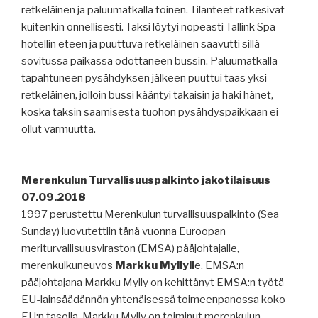
retkeläinen ja paluumatkalla toinen. Tilanteet ratkesivat
kuitenkin onnellisesti. Taksi löytyi nopeasti Tallink Spa -
hotellin eteen ja puuttuva retkeläinen saavutti sillä
sovitussa paikassa odottaneen bussin. Paluumatkalla
tapahtuneen pysähdyksen jälkeen puuttui taas yksi
retkeläinen, jolloin bussi kääntyi takaisin ja haki hänet,
koska taksin saamisesta tuohon pysähdyspaikkaan ei
ollut varmuutta.
Merenkulun Turvallisuuspalkinto jakotilaisuus
07.09.2018
1997 perustettu Merenkulun turvallisuuspalkinto (Sea
Sunday) luovutettiin tänä vuonna
Euroopan
meriturvallisuusviraston (EMSA) pääjohtajalle,
merenkulkuneuvos
Markku Myllyll
e.
EMSA:n
pääjohtajana Markku Mylly on kehittänyt EMSA:n työtä
EU-lainsäädännön yhtenäisessä toimeenpanossa koko
EU:n tasolla. Markku Mylly on toiminut merenkulun