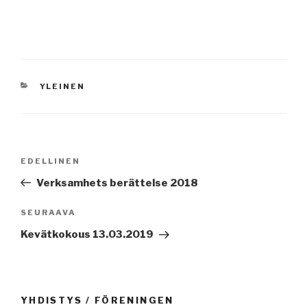
KATEGORIAT
YLEINEN
Artikkelien
Edellinen
EDELLINEN
selaus
artikkeli
Verksamhets berättelse 2018
Seuraava
SEURAAVA
artikkeli
Kevätkokous 13.03.2019
YHDISTYS / FÖRENINGEN