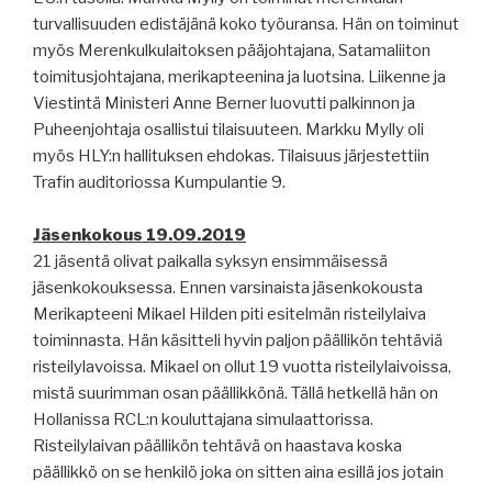
turvallisuuden edistäjänä koko työuransa. Hän on toiminut
myös Merenkulkulaitoksen pääjohtajana, Satamaliiton
toimitusjohtajana, merikapteenina ja luotsina. Liikenne ja
Viestintä Ministeri Anne Berner luovutti palkinnon ja
Puheenjohtaja osallistui tilaisuuteen. Markku Mylly oli
myös HLY:n hallituksen ehdokas. Tilaisuus järjestettiin
Trafin auditoriossa Kumpulantie 9.
Jäsenkokous 19.09.2019
21 jäsentä olivat paikalla syksyn ensimmäisessä
jäsenkokouksessa. Ennen varsinaista jäsenkokousta
Merikapteeni Mikael Hilden piti esitelmän risteilylaiva
toiminnasta. Hän käsitteli hyvin paljon päällikön tehtäviä
risteilylavoissa. Mikael on ollut 19 vuotta risteilylaivoissa,
mistä suurimman osan päällikkönä. Tällä hetkellä hän on
Hollanissa RCL:n kouluttajana simulaattorissa.
Risteilylaivan päällikön tehtävä on haastava koska
päällikkö on se henkilö joka on sitten aina esillä jos jotain