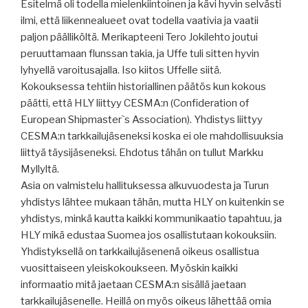
Esitelmä oli todella mielenkiintoinen ja kävi hyvin selvästi
ilmi, että liikennealueet ovat todella vaativia ja vaatii
paljon päälliköltä. Merikapteeni Tero Jokilehto joutui
peruuttamaan flunssan takia, ja Uffe tuli sitten hyvin
lyhyellä varoitusajalla. Iso kiitos Uffelle siitä.
Kokouksessa tehtiin historiallinen päätös kun kokous
päätti, että HLY liittyy CESMA:n (Confideration of
European Shipmaster`s Association). Yhdistys liittyy
CESMA:n tarkkailujäseneksi koska ei ole mahdollisuuksia
liittyä täysijäseneksi. Ehdotus tähän on tullut Markku
Myllyltä.
Asia on valmistelu hallituksessa alkuvuodesta ja Turun
yhdistys lähtee mukaan tähän, mutta HLY on kuitenkin se
yhdistys, minkä kautta kaikki kommunikaatio tapahtuu, ja
HLY mikä edustaa Suomea jos osallistutaan kokouksiin.
Yhdistyksellä on tarkkailujäsenenä oikeus osallistua
vuosittaiseen yleiskokoukseen. Myöskin kaikki
informaatio mitä jaetaan CESMA:n sisällä jaetaan
tarkkailujäsenelle. Heillä on myös oikeus lähettää omia