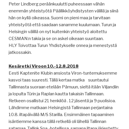
Peter Lindberg peräänkuulutti puheessaan vähän
enemmän yhteistyötä Päällikköyhdistysten välillä ja siinä
hän on kyllä oikeassa. Suomi on pieni maa ja tarvitaan
yhteistyötä että saadaan sanamme kuulumaan. Turun ja
Helsingin välillä on nyt kuitenkin yhteistyö aloitettu
CESMAN:n takia ja se on askel oikeaan suuntaan.
HLY Toivottaa Turun Yhdistykselle onnea ja menestystä
jatkossakin.
Kesäretki Viroon 10.-12.8.2018
Eesti Kaptenite Klubin ansiosta Viron-tuntemuksemme
kasvoi taas suuresti. Tällä kertaa matka
suuntautui
Tallinnasta suoraan etelään Pärnuun, sieltä itään Viljandiin
ja lopulta Türin ja Raplan kautta takaisin Tallinnaan.
Retkeen osallistui 21 henkilöä . 12 jäsentä ja 9 puolisioa.
Lähdimme matkaan Helsingistä Tallinnaan perjantaina
10.8. iltapäivällä M/S Starilla. Ensimmäinen tapaaminen
isäntiemme kanssa tällä retkellä oli lähellä Tallinnan
satamaa, Tallink Spa -hotellissa, samana iltana järjestetty,