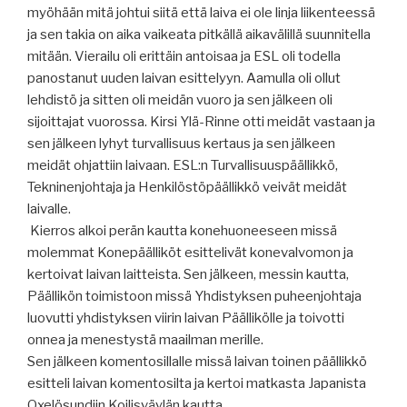
myöhään mitä johtui siitä että laiva ei ole linja liikenteessä
ja sen takia on aika vaikeata pitkällä aikavälillä suunnitella
mitään. Vierailu oli erittäin antoisaa ja ESL oli todella
panostanut uuden laivan esittelyyn. Aamulla oli ollut
lehdistö ja sitten oli meidän vuoro ja sen jälkeen oli
sijoittajat vuorossa. Kirsi Ylä-Rinne otti meidät vastaan ja
sen jälkeen lyhyt turvallisuus kertaus ja sen jälkeen
meidät ohjattiin laivaan. ESL:n Turvallisuuspäällikkö,
Tekninenjohtaja ja Henkilöstöpäällikkö veivät meidät
laivalle.
Kierros alkoi perän kautta konehuoneeseen missä
molemmat Konepäälliköt esittelivät konevalvomon ja
kertoivat laivan laitteista. Sen jälkeen, messin kautta,
Päällikön toimistoon missä Yhdistyksen puheenjohtaja
luovutti yhdistyksen viirin laivan Päällikölle ja toivotti
onnea ja menestystä maailman merille.
Sen jälkeen komentosillalle missä laivan toinen päällikkö
esitteli laivan komentosilta ja kertoi matkasta Japanista
Oxelösundiin Koilisväylän kautta.