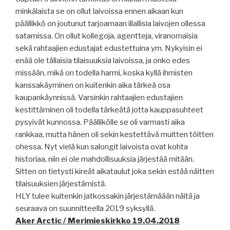
minkälaista se on ollut laivoissa ennen aikaan kun
päällikkö on joutunut tarjoamaan illallisia laivojen ollessa
satamissa. On ollut kollegoja, agentteja, viranomaisia
sekä rahtaajien edustajat edustettuina ym. Nykyisin ei
enää ole tällaisia tilaisuuksia laivoissa, ja onko edes
missään, mikä on todella harmi, koska kyllä ihmisten
kanssakäyminen on kuitenkin aika tärkeä osa
kaupankäynnissä. Varsinkin rahtaajien edustajien
kestittäminen oli todella tärkeätä jotta kauppasuhteet
pysyivät kunnossa. Päällikölle se oli varmasti aika
rankkaa, mutta hänen oli sekin kestettävä muitten töitten
ohessa. Nyt vielä kun salongit laivoista ovat kohta
historiaa, niin ei ole mahdollisuuksia järjestää mitään.
Sitten on tietysti kireät aikataulut joka sekin estää näitten
tilaisuuksien järjestämistä.
HLY tulee kuitenkin jatkossakin järjestämäään näitä ja
seuraava on suunnitteella 2019 syksyllä.
Aker Arctic / Merimieskirkko 19.04.2018