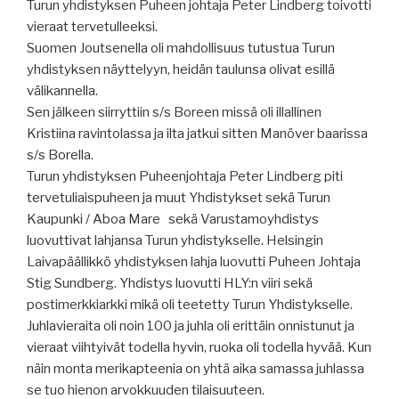
Turun yhdistyksen Puheen johtaja Peter Lindberg toivotti
vieraat tervetulleeksi.
Suomen Joutsenella oli mahdollisuus tutustua Turun
yhdistyksen näyttelyyn, heidän taulunsa olivat esillä
välikannella.
Sen jälkeen siirryttiin s/s Boreen missä oli illallinen
Kristiina ravintolassa ja ilta jatkui sitten Manöver baarissa
s/s Borella.
Turun yhdistyksen Puheenjohtaja Peter Lindberg piti
tervetuliaispuheen ja muut Yhdistykset sekä Turun
Kaupunki / Aboa Mare
sekä Varustamoyhdistys
luovuttivat lahjansa Turun yhdistykselle. Helsingin
Laivapäällikkö yhdistyksen lahja luovutti Puheen Johtaja
Stig Sundberg. Yhdistys luovutti HLY:n viiri sekä
postimerkkiarkki mikä oli teetetty Turun Yhdistykselle.
Juhlavieraita oli noin 100 ja juhla oli erittäin onnistunut ja
vieraat viihtyivät todella hyvin, ruoka oli todella hyvää. Kun
näin monta merikapteenia on yhtä aika samassa juhlassa
se tuo hienon arvokkuuden tilaisuuteen.