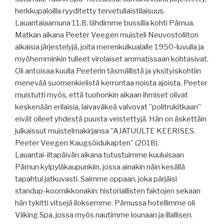
herkkupaloilla ryyditetty tervetuliaistilaisuus.
Lauantaiaamuna 11.8. lähdimme bussilla kohti Pärnua.
Matkan aikana Peeter Veegen muisteli Neuvostoliiton
aikaisia järjestelyjä, joita merenkulkualalle 1950-luvulla ja
myöhemminkin tulleet virolaiset ammatissaan kohtasivat.
Oli antoisaa kuulla Peeterin täsmällistä ja yksityiskohtiin
menevää suomenkielistä kerrontaa noista ajoista. Peeter
muistutti myös, että tuohonkin aikaan ihmiset olivat
keskenään erilaisia, laivaväkeä valvovat ”politrukitkaan”
eivät olleet yhdestä puusta veistettyjä. Hän on äskettäin
julkaissut muistelmakirjansa ”AJATUULTE KEERISES.
Peeter Veegen Kaugsõidukapten” (2018).
Lauantai-iltapäivän aikana tutustuimme kuuluisaan
Pärnun kylpyläkaupunkiin, jossa ainakin näin kesällä
tapahtui jatkuvasti. Saimme oppaan, joka pärjäisi
standup-koomikkonakin: historiallisten faktojen sekaan
hän tykitti vitsejä iloksemme. Pärnussa hotellimme oli
Viiking Spa, jossa myös nautimme lounaan ja illallisen.