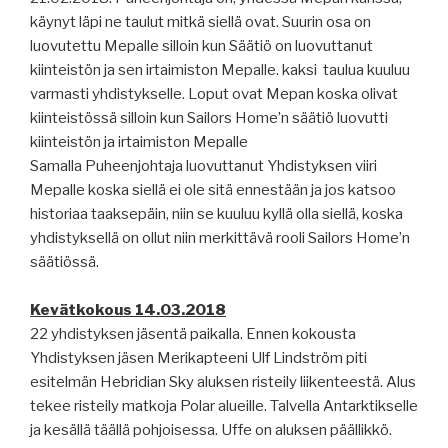
käynyt läpi ne taulut mitkä siellä ovat. Suurin osa on
luovutettu Mepalle silloin kun Säätiö on luovuttanut
kiinteistön ja sen irtaimiston Mepalle. kaksi
taulua kuuluu
varmasti yhdistykselle. Loput ovat Mepan koska olivat
kiinteistössä silloin kun Sailors Home’n säätiö luovutti
kiinteistön ja irtaimiston Mepalle
Samalla Puheenjohtaja luovuttanut Yhdistyksen viiri
Mepalle koska siellä ei ole sitä ennestään ja jos katsoo
historiaa taaksepäin, niin se kuuluu kyllä olla siellä, koska
yhdistyksellä on ollut niin merkittävä rooli Sailors Home’n
säätiössä.
Kevätkokous 14.03.2018
22 yhdistyksen jäsentä paikalla. Ennen kokousta
Yhdistyksen jäsen Merikapteeni Ulf Lindström piti
esitelmän Hebridian Sky aluksen risteily liikenteestä. Alus
tekee risteily matkoja Polar alueille. Talvella Antarktikselle
ja kesällä täällä pohjoisessa. Uffe on aluksen päällikkö.