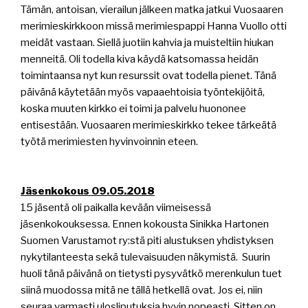
Tämän, antoisan, vierailun jälkeen matka jatkui Vuosaaren
merimieskirkkoon missä merimiespappi Hanna Vuollo otti
meidät vastaan. Siellä juotiin kahvia ja muisteltiin hiukan
menneitä. Oli todella kiva käydä katsomassa heidän
toimintaansa nyt kun resurssit ovat todella pienet. Tänä
päivänä käytetään myös vapaaehtoisia työntekijöitä,
koska muuten kirkko ei toimi ja palvelu huononee
entisestään. Vuosaaren merimieskirkko tekee tärkeätä
työtä merimiesten hyvinvoinnin eteen.
Jäsenkokous 09.05.2018
15 jäsentä oli paikalla kevään viimeisessä
jäsenkokouksessa. Ennen kokousta Sinikka Hartonen
Suomen Varustamot ry:stä piti alustuksen yhdistyksen
nykytilanteesta sekä tulevaisuuden näkymistä.
Suurin
huoli tänä päivänä on tietysti pysyvätkö merenkulun tuet
siinä muodossa mitä ne tällä hetkellä ovat. Jos ei, niin
seuraa varmasti ulosliputuksia hyvin nopeasti. Sitten on