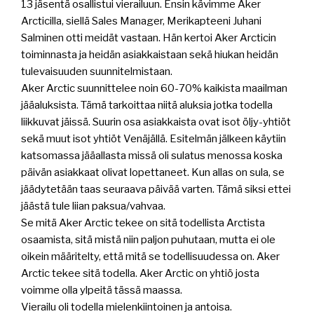
13 jäsentä osallistui vierailuun. Ensin kävimme Aker
Arcticilla, siellä Sales Manager, Merikapteeni Juhani
Salminen otti meidät vastaan. Hän kertoi Aker Arcticin
toiminnasta ja heidän asiakkaistaan sekä hiukan heidän
tulevaisuuden suunnitelmistaan.
Aker Arctic suunnittelee noin 60-70% kaikista maailman
jääaluksista. Tämä tarkoittaa niitä aluksia jotka todella
liikkuvat jäissä. Suurin osa asiakkaista ovat isot öljy-yhtiöt
sekä muut isot yhtiöt Venäjällä. Esitelmän jälkeen käytiin
katsomassa jääallasta missä oli sulatus menossa koska
päivän asiakkaat olivat lopettaneet. Kun allas on sula, se
jäädytetään taas seuraava päivää varten. Tämä siksi ettei
jäästä tule liian paksua/vahvaa.
Se mitä Aker Arctic tekee on sitä todellista Arctista
osaamista, sitä mistä niin paljon puhutaan, mutta ei ole
oikein määritelty, että mitä se todellisuudessa on. Aker
Arctic tekee sitä todella. Aker Arctic on yhtiö josta
voimme olla ylpeitä tässä maassa.
Vierailu oli todella mielenkiintoinen ja antoisa.