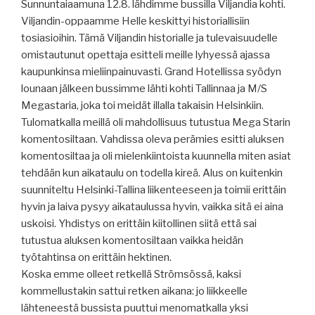
Sunnuntaiaamuna 12.8. lähdimme bussilla Viljandia kohti.
Viljandin-oppaamme Helle keskittyi historiallisiin
tosiasioihin. Tämä Viljandin historialle ja tulevaisuudelle
omistautunut opettaja esitteli meille lyhyessä ajassa
kaupunkinsa mieliinpainuvasti. Grand Hotellissa syödyn
lounaan jälkeen bussimme lähti kohti Tallinnaa ja M/S
Megastaria, joka toi meidät illalla takaisin Helsinkiin.
Tulomatkalla meillä oli mahdollisuus tutustua Mega Starin
komentosiltaan. Vahdissa oleva perämies esitti aluksen
komentosiltaa ja oli mielenkiintoista kuunnella miten asiat
tehdään kun aikataulu on todella kireä. Alus on kuitenkin
suunniteltu Helsinki-Tallina liikenteeseen ja toimii erittäin
hyvin ja laiva pysyy aikataulussa hyvin, vaikka sitä ei aina
uskoisi. Yhdistys on erittäin kiitollinen siitä että sai
tutustua aluksen komentosiltaan vaikka heidän
työtahtinsa on erittäin hektinen.
Koska emme olleet retkellä Strömsössä, kaksi
kommellustakin sattui retken aikana: jo liikkeelle
lähteneestä bussista puuttui menomatkalla yksi