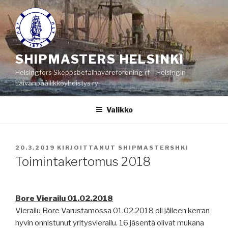
Siirry
sisältöön
SHIPMASTERS HELSINKI
Helsingfors Skeppsbefälhavareförening rf – Helsingin
Laivanpäällikköyhdistys ry
Valikko
JULKAISTU
20.3.2019
KIRJOITTANUT
SHIPMASTERSHKI
Toimintakertomus 2018
Bore Vierailu 01.02.2018
Vierailu Bore Varustamossa 01.02.2018 oli jälleen kerran
hyvin onnistunut yritysvierailu. 16 jäsentä olivat mukana