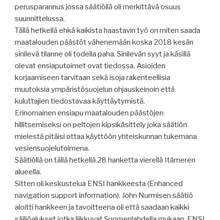
perusparannus jossa säätiöllä oli merkittävä osuus
suunnittelussa.
Tällä hetkellä ehkä kaikista haastavin työ on miten saada
maatalouden päästöt vähenemään koska 2018 kesän
sinilevä tilanne oli todella paha. Sinilevän syyt ja käsillä
olevat ensiaputoimet ovat tiedossa. Asioiden
korjaamiseen tarvitaan sekä isoja rakenteellisia
muutoksia ympäristösuojelun ohjauskeinoin että
kuluttajien tiedostavaa käyttäytymistä.
Erinomainen ensiapu maatalouden päästöjen
hillitsemiseksi on peltojen kipsikäsittely joka säätiön
mielestä pitäisi ottaa käyttöön yhteiskunnan tukemana
vesiensuojelutoimena.
Säätiöllä on tällä hetkellä 28 hanketta vierellä Itämeren
alueella.
Sitten oli keskustelua ENSI hankkeesta (Enhanced
navigation support information). John Nurmisen säätiö
aloitti hankkeen ja tavoitteena oli että saadaan kaikki
säiliöalukset jotka liikkuvat Suomenlahdella mukaan. ENSI