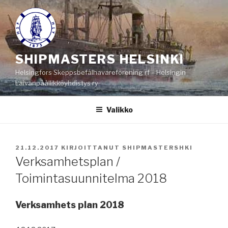
Siirry
sisältöön
SHIPMASTERS HELSINKI
Helsingfors Skeppsbefälhavareförening rf – Helsingin
Laivanpäällikköyhdistys ry
Valikko
JULKAISTU
21.12.2017
KIRJOITTANUT
SHIPMASTERSHKI
Verksamhetsplan /
Toimintasuunnitelma 2018
Verksamhets plan 2018