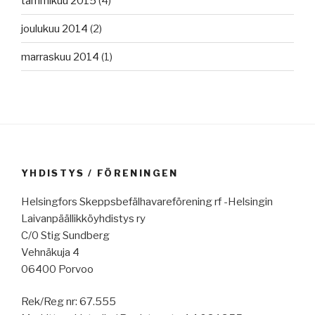
tammikuu 2015
(4)
joulukuu 2014
(2)
marraskuu 2014
(1)
YHDISTYS / FÖRENINGEN
Helsingfors Skeppsbefälhavareförening rf -Helsingin
Laivanpäällikköyhdistys ry
C/0 Stig Sundberg
Vehnäkuja 4
06400 Porvoo
Rek/Reg nr: 67.555