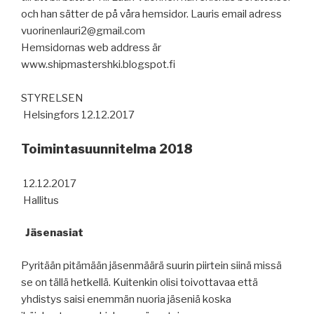
och han sätter de på våra hemsidor. Lauris email adress
vuorinenlauri2@gmail.com
Hemsidornas web address är
www.shipmastershki.blogspot.fi
STYRELSEN
Helsingfors 12.12.2017
Toimintasuunnitelma 2018
12.12.2017
Hallitus
Jäsenasiat
Pyritään pitämään jäsenmäärä suurin piirtein siinä missä
se on tällä hetkellä. Kuitenkin olisi toivottavaa että
yhdistys saisi enemmän nuoria jäseniä koska