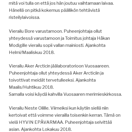
mitä voi tulla on että jos hän joutuu vaihtamaan laivaa.
Hänellä on pitkä kokemus päällikön tehtävistä
risteilylaivoissa.
Vierailu Bore varustamoon. Puheenjohtaja ollut
yhteydessä varustamoon ja Toimitus johtaja Håkan
Modigille vierailu sopii vallan mainiosti. Ajankohta
Helmi/Maaliskuu 2018.
Vierailu Aker Arcticin jäälaboratorioon Vuosaareen.
Puheenjohtaja ollut yhteydessä Aker Arcticiin ja
toivottivat meidät tervetulleeksi. Ajankohta
Maalis/Huhtikuu 2018.
Samalla voisi käydä kahvilla Vuosaaren merimieskirkossa.
Vierailu Neste Oilille. Viimeiksi kun käytiin siellä niin
kertoivat että voimme vierailla toisenkin kerran. Tämä on
vielä HYVIN EPÄVARMAA. Puheenjohtaja selvittää
asian. Ajankohta Lokakuu 2018.