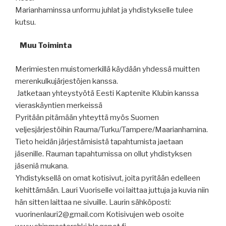
Marianhaminssa unformu juhlat ja yhdistykselle tulee
kutsu.
Muu Toiminta
Merimiesten muistomerkillä käydään yhdessä muitten
merenkulkujärjestöjen kanssa.
Jatketaan yhteystyötä Eesti Kaptenite Klubin kanssa
vieraskäyntien merkeissä
Pyritään pitämään yhteyttä myös Suomen
veljesjärjestöihin Rauma/Turku/Tampere/Maarianhamina.
Tieto heidän järjestämisistä tapahtumista jaetaan
jäsenille. Rauman tapahtumissa on ollut yhdistyksen
jäseniä mukana.
Yhdistyksellä on omat kotisivut, joita pyritään edelleen
kehittämään. Lauri Vuoriselle voi laittaa juttuja ja kuvia niin
hän sitten laittaa ne sivuille. Laurin sähköposti:
vuorinenlauri2@gmail.com Kotisivujen web osoite