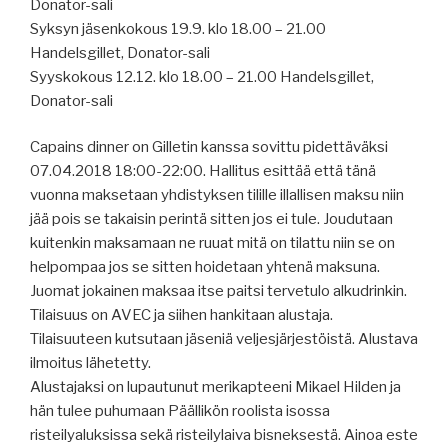
Donator-sali
Syksyn jäsenkokous 19.9. klo 18.00 – 21.00
Handelsgillet, Donator-sali
Syyskokous 12.12. klo 18.00 – 21.00 Handelsgillet,
Donator-sali
Capains dinner on Gilletin kanssa sovittu pidettäväksi
07.04.2018 18:00-22:00. Hallitus esittää että tänä
vuonna maksetaan yhdistyksen tilille illallisen maksu niin
jää pois se takaisin perintä sitten jos ei tule. Joudutaan
kuitenkin maksamaan ne ruuat mitä on tilattu niin se on
helpompaa jos se sitten hoidetaan yhtenä maksuna.
Juomat jokainen maksaa itse paitsi tervetulo alkudrinkin.
Tilaisuus on AVEC ja siihen hankitaan alustaja.
Tilaisuuteen kutsutaan jäseniä veljesjärjestöistä. Alustava
ilmoitus lähetetty.
Alustajaksi on lupautunut merikapteeni Mikael Hilden ja
hän tulee puhumaan Päällikön roolista isossa
risteilyaluksissa sekä risteilylaiva bisneksestä. Ainoa este