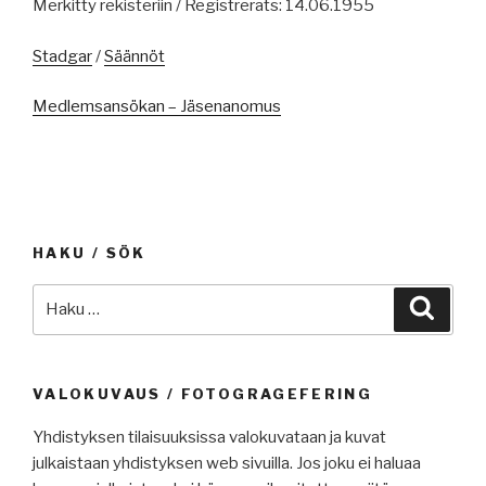
Merkitty rekisteriin / Registrerats: 14.06.1955
Stadgar
/
Säännöt
Medlemsansökan – Jäsenanomus
HAKU / SÖK
Etsi:
Haku
VALOKUVAUS / FOTOGRAGEFERING
Yhdistyksen tilaisuuksissa valokuvataan ja kuvat
julkaistaan yhdistyksen web sivuilla. Jos joku ei haluaa