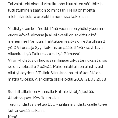
Tai vaihtoehtoisesti vierailu John Nurmisen säätiölle ja
tutustuminen säätiön toimintaan. Heillä on monta
mielenkiintoista projektia menossa koko ajan.
Yhdistyksen kesäretki. Tänä vuonna on yhdistyksemme
vuoro käydä Virossa ja alustavasti on sovittu, että
menemme Pärnuun. Hallituksen esitys on, että ollaan 2
yötä Virossa ja Syyskokous on päätettävä / sovittava
ollaanko 1 yö Tallinnassa ja 1 yö Pärnussä.
Viron yhdistys oli huolissaan linjaautokustannuksista, jos
se on vuokrattu 2 päivää. Puheenjohtaja on alustavasti
ollut yhteydessä Tallink-Siljan kanssa, että kesällä on
matka tulossa. Ajankohta olisi elokuu 2018. 21.03.2018
Suolalihaillallinen Raumalla Buffalo klubi järjestää.
Alustava pvm Kesäkuun alku.
Turun yhdistys viettää 150 v juhlan ja yhdistykselle tulee
kutsu kevään aikana.
Kesä.