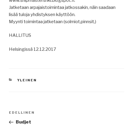
www.shipmastershki.blogspot.fi.
Jatketaan arpajaistoimintaa jatkossakin, näin saadaan
lisää tuloja yhdistyksen käyttöön.
Myynti toimintaa jatketaan (solmiot,pinnsit,)
HALLITUS
Helsingissä 12.12.2017
KATEGORIAT
YLEINEN
Artikkelien
Edellinen
EDELLINEN
selaus
artikkeli
Budjet