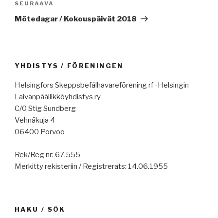
Seuraava
SEURAAVA
artikkeli
Mötedagar / Kokouspäivät 2018
YHDISTYS / FÖRENINGEN
Helsingfors Skeppsbefälhavareförening rf -Helsingin
Laivanpäällikköyhdistys ry
C/0 Stig Sundberg
Vehnäkuja 4
06400 Porvoo
Rek/Reg nr: 67.555
Merkitty rekisteriin / Registrerats: 14.06.1955
HAKU / SÖK