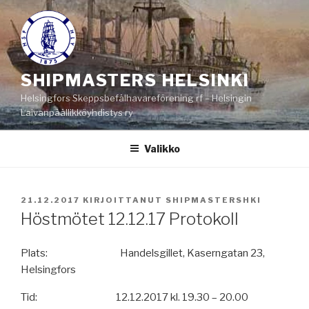
Siirry
sisältöön
SHIPMASTERS HELSINKI
Helsingfors Skeppsbefälhavareförening rf – Helsingin
Laivanpäällikköyhdistys ry
Valikko
JULKAISTU
21.12.2017
KIRJOITTANUT
SHIPMASTERSHKI
Höstmötet 12.12.17 Protokoll
Plats: Handelsgillet, Kaserngatan 23,
Helsingfors
Tid: 12.12.2017 kl. 19.30 – 20.00