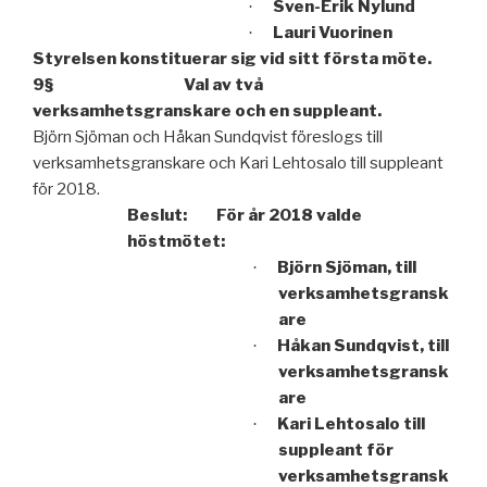
Sven-Erik Nylund
·
Lauri Vuorinen
·
Styrelsen konstituerar sig vid sitt första möte.
9§ Val av två
verksamhetsgranskare och en suppleant.
Björn Sjöman och Håkan Sundqvist föreslogs till
verksamhetsgranskare och Kari Lehtosalo till suppleant
för 2018.
Beslut: För år 2018 valde
höstmötet:
Björn Sjöman, till
·
verksamhetsgransk
are
Håkan Sundqvist, till
·
verksamhetsgransk
are
Kari Lehtosalo till
·
suppleant för
verksamhetsgransk