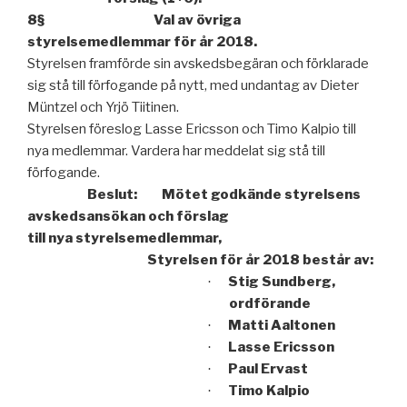
8§ Val av övriga
styrelsemedlemmar för år 2018.
Styrelsen framförde sin avskedsbegäran och förklarade
sig stå till förfogande på nytt, med undantag av Dieter
Müntzel och Yrjö Tiitinen.
Styrelsen föreslog Lasse Ericsson och Timo Kalpio till
nya medlemmar. Vardera har meddelat sig stå till
förfogande.
Beslut: Mötet godkände styrelsens
avskedsansökan och förslag
till nya styrelsemedlemmar,
Styrelsen för år 2018 består av:
Stig Sundberg,
·
ordförande
Matti Aaltonen
·
Lasse Ericsson
·
Paul Ervast
·
Timo Kalpio
·