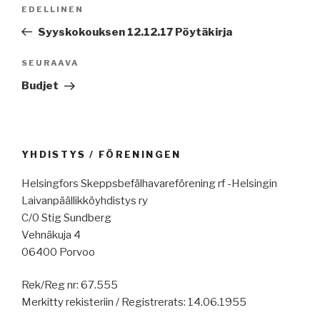
Artikkelien
Edellinen
EDELLINEN
selaus
artikkeli
Syyskokouksen 12.12.17 Pöytäkirja
Seuraava
SEURAAVA
artikkeli
Budjet
YHDISTYS / FÖRENINGEN
Helsingfors Skeppsbefälhavareförening rf -Helsingin
Laivanpäällikköyhdistys ry
C/0 Stig Sundberg
Vehnäkuja 4
06400 Porvoo
Rek/Reg nr: 67.555
Merkitty rekisteriin / Registrerats: 14.06.1955