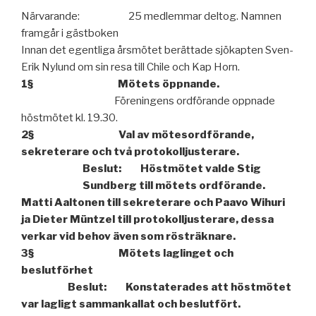
Närvarande: 25 medlemmar deltog. Namnen
framgår i gästboken
Innan det egentliga årsmötet berättade sjökapten Sven-
Erik Nylund om sin resa till Chile och Kap Horn.
1§ Mötets öppnande.
Föreningens ordförande oppnade
höstmötet kl. 19.30.
2§ Val av mötesordförande,
sekreterare och två protokolljusterare.
Beslut: Höstmötet valde Stig
Sundberg till mötets ordförande.
Matti Aaltonen till sekreterare och Paavo Wihuri
ja Dieter Müntzel till protokolljusterare, dessa
verkar vid behov även som rösträknare.
3§ Mötets laglinget och
beslutförhet
Beslut:
Konstaterades att höstmötet
var lagligt sammankallat och beslutfört.