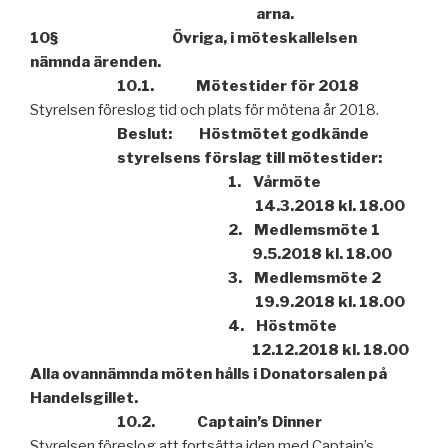
arna.
10§ Övriga, i möteskallelsen
nämnda ärenden.
10.1. Mötestider för 2018
Styrelsen föreslog tid och plats för mötena år 2018.
Beslut: Höstmötet godkände
styrelsens förslag till mötestider:
1.
Vårmöte
14.3.2018 kl. 18.00
2.
Medlemsmöte 1
9.5.2018 kl. 18.00
3.
Medlemsmöte 2
19.9.2018 kl. 18.00
4.
Höstmöte
12.12.2018 kl. 18.00
Alla ovannämnda möten hålls i Donatorsalen på
Handelsgillet.
10.2. Captain’s Dinner
Styrelsen föreslog att fortsätta iden med Captain’s