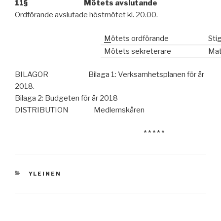
11§ Mötets avslutande
Ordförande avslutade höstmötet kl. 20.00.
M
ötets ordförande
Sti
Mötets sekreterare
Mat
BILAGOR Bilaga 1: Verksamhetsplanen för år
2018.
Bilaga 2: Budgeten för år 2018
DISTRIBUTION Medlemskåren
* * * * *
KATEGORIAT
YLEINEN