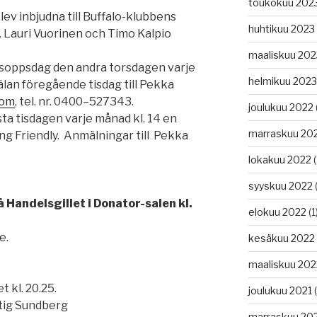
toukokuu 202
v inbjudna till Buffalo-klubbens
huhtikuu 2023
 Lauri Vuorinen och Timo Kalpio
maaliskuu 202
tsoppsdag den andra torsdagen varje
helmikuu 2023
älan föregående tisdag till Pekka
com
, tel. nr. 0400–527343.
joulukuu 2022
sta tisdagen varje månad kl. 14 en
marraskuu 20
g Friendly. Anmälningar till Pekka
lokakuu 2022
(
syyskuu 2022
(
 Handelsgillet i Donator-salen kl.
elokuu 2022
(1
e.
kesäkuu 2022
maaliskuu 202
 kl. 20.25.
joulukuu 2021
(
Sundberg
marraskuu 20