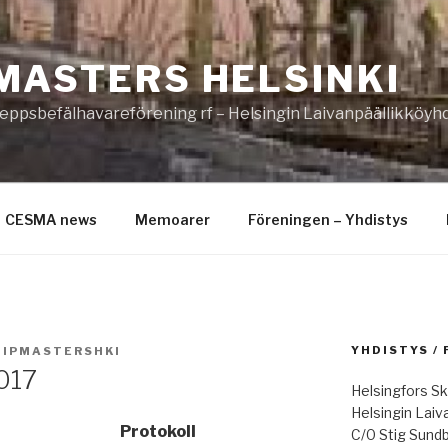
MASTERS HELSINKI
eppsbefälhavareförening rf – Helsingin Laivanpäällikköyhd
CESMA news
Memoarer
Föreningen – Yhdistys
YHDISTYS /
HIPMASTERSHKI
017
Helsingfors Sk
Helsingin Laiv
okoll
C/0 Stig Sund