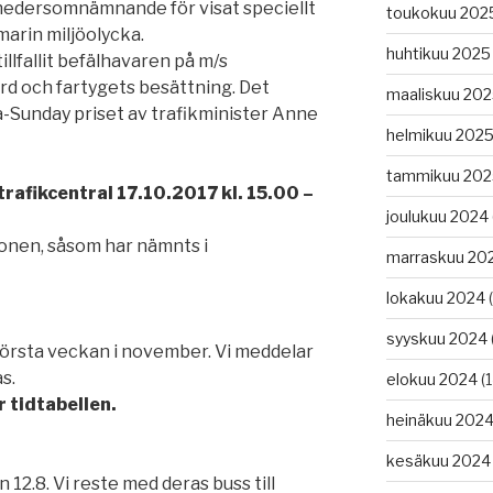
 hedersomnämnande för visat speciellt
toukokuu 202
marin miljöolycka.
huhtikuu 2025
lfallit befälhavaren på m/s
d och fartygets besättning. Det
maaliskuu 20
-Sunday priset av trafikminister Anne
helmikuu 202
tammikuu 202
rafikcentral 17.10.2017 kl. 15.00 –
joulukuu 2024
tonen, såsom har nämnts i
marraskuu 20
lokakuu 2024
(
syyskuu 2024
 första veckan i november. Vi meddelar
s.
elokuu 2024
(1
r tidtabellen.
heinäkuu 202
kesäkuu 2024
2.8. Vi reste med deras buss till