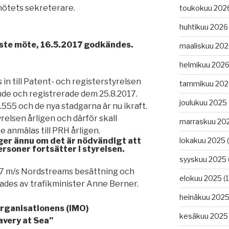
 mötets sekreterare.
toukokuu 202
huhtikuu 2026
aste möte, 16.5.2017 godkändes.
maaliskuu 20
helmikuu 202
in till Patent- och registerstyrelsen
tammikuu 202
nde och registrerade dem 25.8.2017.
joulukuu 2025
555 och de nya stadgarna är nu ikraft.
yrelsen årligen och därför skall
marraskuu 20
anmälas till PRH årligen.
ger ännu om det är nödvändigt att
lokakuu 2025
(
rsoner fortsätter i styrelsen.
syyskuu 2025
017 m/s Nordstreams besättning och
elokuu 2025
(1
lades av trafikminister Anne Berner.
heinäkuu 202
organisationens (IMO)
kesäkuu 2025
very at Sea”