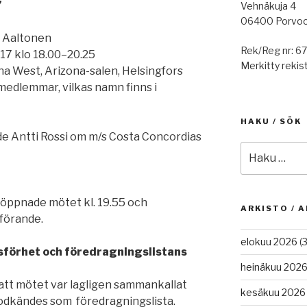
7
Vehnäkuja 4
06400 Porvo
ltonen
Rek/Reg nr: 6
18.00–20.25
Merkitty rekist
rizona-salen, Helsingfors
ar, vilkas namn finns i
HAKU / SÖK
de Antti Rossi om m/s Costa Concordias
Etsi:
öppnade mötet kl. 19.55 och
ARKISTO / A
förande.
elokuu 2026
(3
tsförhet och föredragningslistans
heinäkuu 202
tt mötet var lagligen sammankallat
kesäkuu 2026
odkändes som föredragningslista.