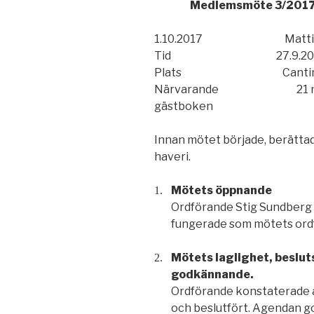
Medlemsmöte 3/201
1.10.2017 Matti Aa
Tid 27.9.2017 klo 
Plats Cantina West, A
Närvarande 21 medlemm
gästboken
Innan mötet började, berätta
haveri.
Mötets öppnande
1.
Ordförande Stig Sundberg 
fungerade som mötets ord
Mötets laglighet, beslu
2.
godkännande.
Ordförande konstaterade a
och beslutfört. Agendan g