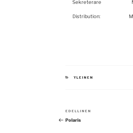
Sekreterare Matt
Distribution: 
KATEGORIAT
YLEINEN
Artikkelien
Edellinen
EDELLINEN
selaus
artikkeli
Polaris