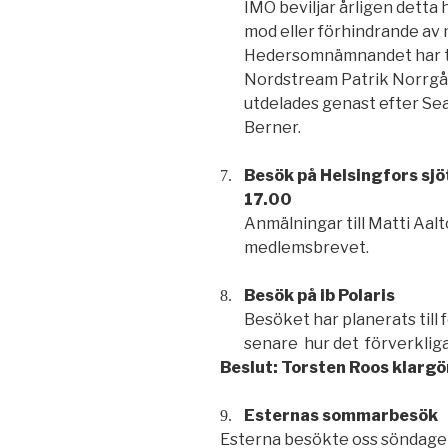
IMO beviljar årligen detta
mod eller förhindrande av 
Hedersomnämnandet har til
Nordstream Patrik Norrgår
utdelades genast efter Sea
Berner.
Besök på Helsingfors sjöt
7.
17.00
Anmälningar till Matti Aal
medlemsbrevet.
Besök på ib Polaris
8.
Besöket har planerats till
senare hur det förverkliga
Beslut: Torsten Roos klargö
Esternas sommarbesök
9.
Esterna besökte oss söndagen 1