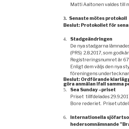
Matti Aaltonen valdes till
Senaste mötes protokoll
3.
Beslut: Protokollet för sen
Stadgeändringen
4.
De nya stadgarna lämnades 
(PRS) 2.8.2017, som godkä
Registreringsnumret är 67.
Enligt dem väljs den nya st
föreningens undertecknare 
Beslut: Ordförande klarläg
göra anmälan ifall samma pe
Sea Sunday –priset
5.
Priset tillfdelades 29.9.2
Bore rederiet. Priset utde
Internationella sjöfarts
6.
hedersomnämnande ”Bra