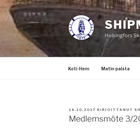
Siirry
sisältöön
SHIP
Helsingfors Sk
Koti-Hem
Matin palsta
JULKAISTU
16.10.2017
KIRJOITTANUT
S
Medlemsmöte 3/2
Prot