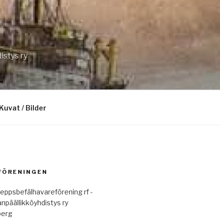
istys ry
Kuvat / Bilder
 FÖRENINGEN
eppsbefälhavareförening rf -
anpäällikköyhdistys ry
berg