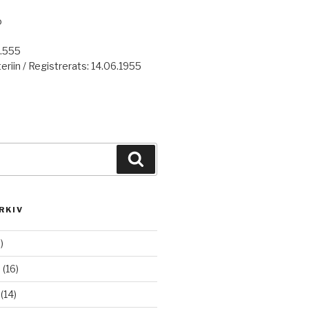
o
7.555
eriin / Registrerats: 14.06.1955
Haku
RKIV
)
6
(16)
(14)