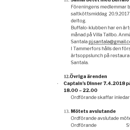
Föreningens medlemmar ble
saltköttsmiddag 20.9.2017.
deltog.
Buffalo-klubben har en är
månad på Villa Tallbo. Anm
Santala
pj.santala@gmail.
I Tammerfors hålls den för
ärtsoppslunch på restauran
Santala.
Övriga ärenden
12.
Captain’s Dinner 7.4.2018 på
·
18.00 – 22.00
Ordförande skaffar inledar
Mötets avslutande
13.
Ordförande avslutade mötet
Ordförande Stig 