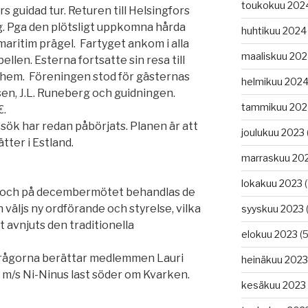
toukokuu 202
rs guidad tur. Returen till Helsingfors
. Pga den plötsligt uppkomna hårda
huhtikuu 2024
maritim prägel. Fartyget ankom i alla
maaliskuu 20
abellen. Esterna fortsatte sin resa till
 hem. Föreningen stod för gästernas
helmikuu 202
sen, J.L. Runeberg och guidningen.
tammikuu 202
€.
ök har redan påbörjats. Planen är att
joulukuu 2023
tter i Estland.
marraskuu 20
lokakuu 2023
(
ft och på decembermötet behandlas de
väljs ny ordförande och styrelse, vilka
syyskuu 2023
(
et avnjuts den traditionella
elokuu 2023
(5
frågorna berättar medlemmen Lauri
heinäkuu 2023
 m/s Ni-Ninus last söder om Kvarken.
kesäkuu 2023