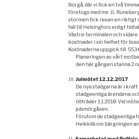
Borgå, där vi fick en två timma
företogs med ms JL Runeberg
stormen fick resan en riktigt 
fall till Helsingfors enligt tidt
Västra-terminalen och vidare
kostnader i sin helhet för bus
Kostnaderna uppgick till 553 
Planeringen av vårt motbes
den här gången stanna 2 nä
Julmötet 12.12.2017
10.
De nya stadgarna är i kra
stadgeenliga ärendena och 
tillträder 1.1.2018. Vid möt
julsmörgåsen.
Förutom de stadgeenliga 
Heikkilä om bärgningen av
Samarbetet med Buffalo
11.