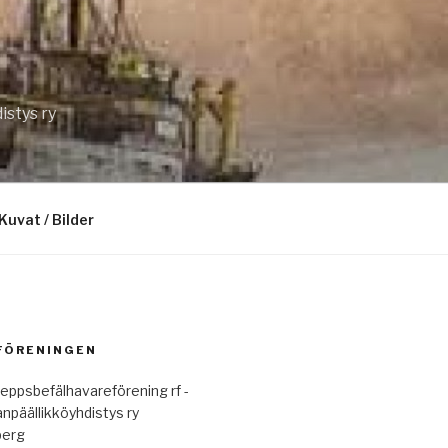
istys ry
Kuvat / Bilder
 FÖRENINGEN
eppsbefälhavareförening rf -
anpäällikköyhdistys ry
berg