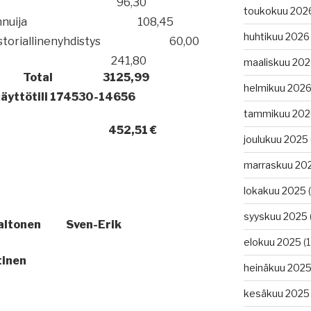
96,30
toukokuu 202
nuija
108,45
huhtikuu 2026
riallinenyhdistys
60,00
241,80
maaliskuu 20
Total
3125,99
helmikuu 202
äyttötili 174530-14656
tammikuu 202
452,51 €
joulukuu 2025
marraskuu 20
lokakuu 2025
(
syyskuu 2025
altonen
Sven-Erik
elokuu 2025
(1
tinen
heinäkuu 202
kesäkuu 2025