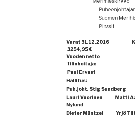
Merimieskirkko
Puheenjohtajan
Suomen Merihisto
Pinssit
Varat 31.12.2016
K
3254,95 €
Vuoden netto
Tilinhoitaja:
Paul Ervast
Hallitus:
Puh.joht. Stig Sundberg
Lauri Vuorinen
Matti A
Nylund
Dieter M
ü
ntzel
Yrjö Tii