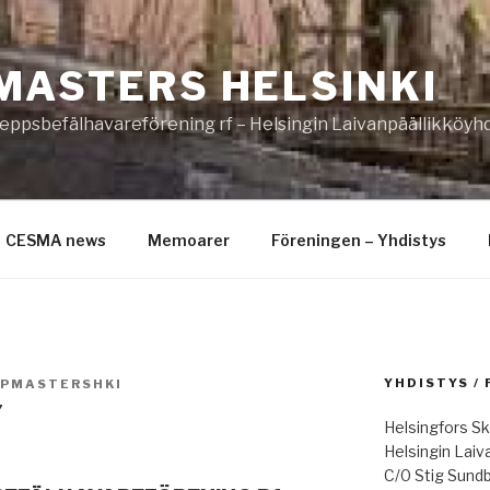
MASTERS HELSINKI
eppsbefälhavareförening rf – Helsingin Laivanpäällikköyhd
CESMA news
Memoarer
Föreningen – Yhdistys
YHDISTYS /
IPMASTERSHKI
7
Helsingfors Sk
Helsingin Laiv
C/0 Stig Sund