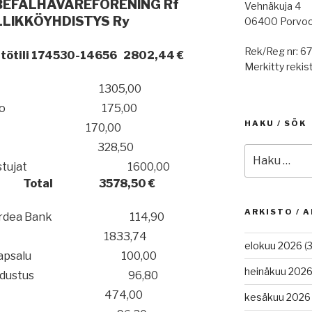
BEFÄLHAVAREFÖRENING Rf
Vehnäkuja 4
LLIKKÖYHDISTYS Ry
06400 Porvo
Rek/Reg nr: 6
tötili 174530-14656
2802,44 €
Merkitty rekist
1305,00
o
175,00
HAKU / SÖK
170,00
328,50
Etsi:
tujat
1600,00
Total
3578,50 €
ARKISTO / A
rdea Bank
114,90
1833,74
elokuu 2026
(3
apsalu
100,00
heinäkuu 202
edustus
96,80
474,00
kesäkuu 2026