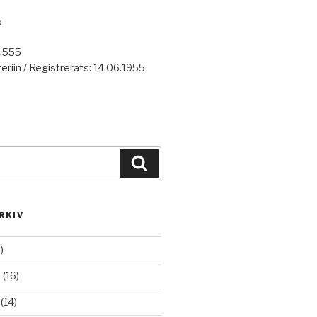
o
7.555
eriin / Registrerats: 14.06.1955
Haku
RKIV
)
6
(16)
(14)