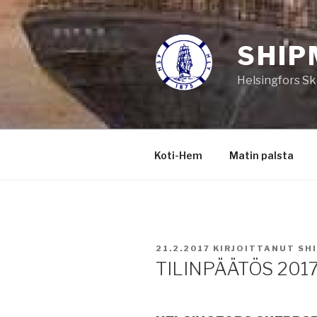
Siirry
sisältöön
SHIP
Helsingfors Sk
Koti-Hem
Matin palsta
JULKAISTU
21.2.2017
KIRJOITTANUT
SH
TILINPÄÄTÖS 201